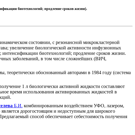
нсификации биотехнологий; продление сроков жизни).
инамическом состоянии, с резонансной микрокластерной
тава; увеличение биологической активности инфузионных
ов; интенсификации биотехнологий; продление сроков жизни.
ичных заболеваний, в том числе сложнейших (ВИЧ,
ы, теоретически обоснованный авторами в 1984 году (система
 получение 1 л биологически активной жидкости составляют
альное время использования активированных жидкостей в
кций.
селева
Б.И.
комбинированным воздействием УФО, лазером,
 является дорогостоящим и недоступным для широкого
. Предлагаемый способ обеспечивает себестоимость получения