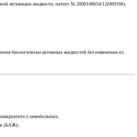
ной активации жидкости, патент № 2000108654/12(009166),
чения биологически активных жидкостей без изменения их
анкреатита у онкобольных;
ти (БАЖ);