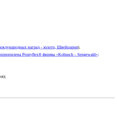
еждународных наград - золото, Швейцария
).
ипропилена Propyflex® фирмы «Kobusch – Sengewald»;
ия);