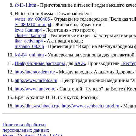
sb43-1.htm
- Приготовление питьевой воды высшего качест
Hi-tech from Russia - Download video:
water_rtv_090406
- Отрывки из телепередачи "Великая тай
tv_080210_ru.mp4
- Живая вода Удмуртии;
levit_ikar.mp4
- Левитация - это просто;
cluster_ikar.mp4
- Уединенные вихри - кластеры активиро
ikar_activ.mp4
- Активация воды;
rusnano_08.zip
- Презентация "Икар" на Международном фо
i-si-04_uni.htm
- Универсальная установка для контактной
Инфузионные растворы
для
БАЖ
, Производитель
«Ресте
http://interacadem.ru/
- Международная Академия Здоровья (
http://www.mclotos.ru
- Центр традиционной медицины "Лот
http://www.lunevo.ru
- Санаторий "Лунево" на Волге ( Костр
Врач Архипов П. Н. (г. Якутск, Россия);
http://dina-aschbach.ru/
,
http://www.aschbach.narod.ru
- Медиц
Политика обработки
персональных данных
Home
|
Contacts
|
Order
|
FAQ