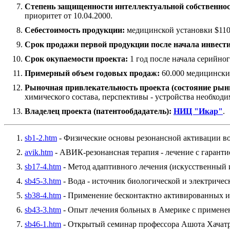
Степень защищенности интеллектуальной собственнос
приоритет от 10.04.2000.
Себестоимость продукции:
медицинской установки $1100
Срок продажи первой продукции после начала инвест
Срок окупаемости проекта:
1 год после начала серийног
Примерный объем годовых продаж:
60.000 медицинских
Рыночная привлекательность проекта (состояние рын
химического состава, перспективы - устройства необход
Владелец проекта (патентообдадатель):
НИЦ "Икар"
.
sb1-2.htm
- Физические основы резонансной активации в
avik.htm
- АВИК-резонансная терапия - лечение с гаранти
sb17-4.htm
- Метод адаптивного лечения (искусственный 
sb45-3.htm
- Вода - источник биологической и электричес
sb38-4.htm
- Применение бесконтактно активированных и
sb43-3.htm
- Опыт лечения больных в Америке с применен
sb46-1.htm
- Открытый семинар профессора Ашота Хачатр