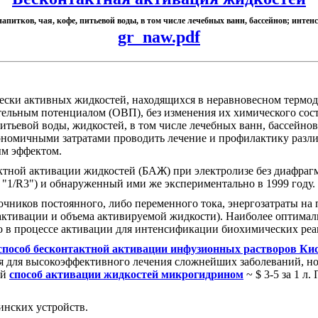
апитков, чая, кофе, питьевой воды, в том числе лечебных ванн, бассейнов; инте
gr_naw.pdf
ски активных жидкостей, находящихся в неравновесном термод
тельным потенциалом (ОВП), без изменения их химического сос
 питьевой воды, жидкостей, в том числе лечебных ванн, бассейн
кономичными затратами проводить лечение и профилактику разл
ым эффектом.
ктной активации жидкостей (БАЖ) при электролизе без диафрагм
1/R3") и обнаруженный ими же экспериментально в 1999 году.
очников постоянного, либо переменного тока, энергозатраты на
ни активации и объема активируемой жидкости). Наиболее оптим
но в процессе активации для интенсификации биохимических реа
способ бесконтактной активации инфузионных растворов Ки
 для высокоэффективного лечения сложнейших заболеваний, но
ий
способ активации жидкостей микрогидрином
~ $ 3-5 за 1 л
нских устройств.