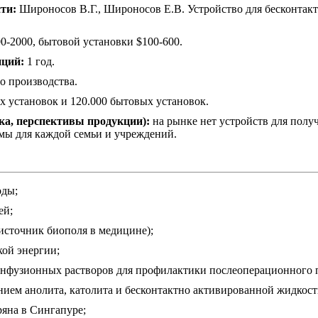
ти:
Широносов В.Г., Широносов Е.В. Устройство для бесконтакт
-2000, бытовой установки $100-600.
иций:
1 год.
о производства.
 установок и 120.000 бытовых установок.
ка, перспективы продукции):
на рынке нет устройств для полу
имы для каждой семьи и учреждений.
оды;
ей;
источник биополя в медицине);
кой энергии;
нфузионных растворов для профилактики послеоперационного п
ием анолита, католита и бесконтактно активированной жидкос
яна в Сингапуре;