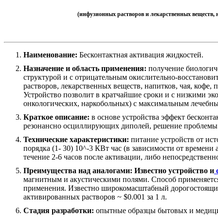
(инфузионных растворов и лекарственных веществ, н
Наименование:
Бесконтактная активация жидкостей.
Назначение и область применения:
получение биологиче
структурой и с отрицательным окислительно-восстанови
растворов, лекарственных веществ, напитков, чая, кофе,
Устройство позволит в кратчайшие сроки и с низкими э
онкологических, наркобольных) с максимальным лечебн
Краткое описание:
в основе устройства эффект бесконта
резонансно осциллирующих диполей, решение проблемы "
Технические характеристики:
питание устройств от ист
порядка (1- 30) 10^-3 КВт час (в зависимости от време
течение 2-6 часов после активации, либо непосредствен
Преимущества над аналогами:
Известно устройство и
магнитным и акустическими полями. Способ применяется
применения. Известно широкомасштабный дорогостоящ
активированных растворов ~ $0.001 за 1 л.
Стадия разработки:
опытные образцы бытовых и медици