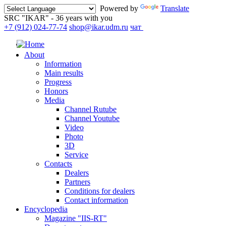
Powered by
Translate
SRC "IKAR" - 36 years with you
+7 (912) 024-77-74
shop@ikar.udm.ru
чат
About
Information
Main results
Progress
Honors
Media
Channel Rutube
Channel Youtube
Video
Photo
3D
Service
Contacts
Dealers
Partners
Conditions for dealers
Contact information
Encyclopedia
Magazine "IIS-RT"