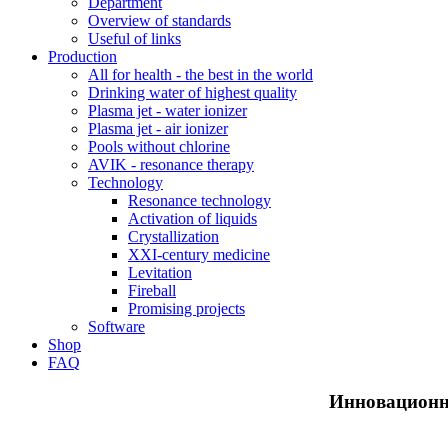
Department
Overview of standards
Useful of links
Production
All for health - the best in the world
Drinking water of highest quality
Plasma jet - water ionizer
Plasma jet - air ionizer
Pools without chlorine
AVIK - resonance therapy
Technology
Resonance technology
Activation of liquids
Crystallization
XXI-century medicine
Levitation
Fireball
Promising projects
Software
Shop
FAQ
Инновационн