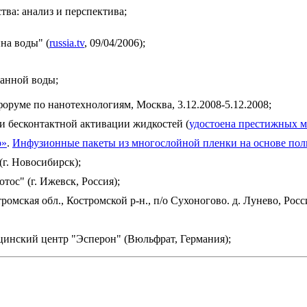
ва: анализ и перспектива;
на воды" (
russia.tv
, 09/04/2006);
ванной воды;
руме по нанотехнологиям, Москва, 3.12.2008-5.12.2008;
 и бесконтактной активации жидкостей (
удостоена престижных м
р»
.
Инфузионные пакеты из многослойной пленки на основе пол
г. Новосибирск);
ос" (г. Ижевск, Россия);
омская обл., Костромской р-н., п/о Сухоногово. д. Лунево, Росс
инский центр "Эсперон" (Вюльфрат, Германия);