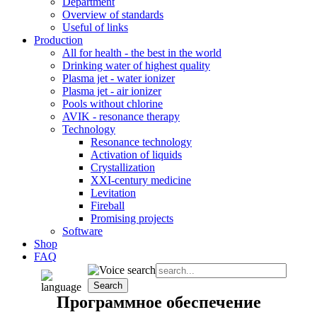
Department
Overview of standards
Useful of links
Production
All for health - the best in the world
Drinking water of highest quality
Plasma jet - water ionizer
Plasma jet - air ionizer
Pools without chlorine
AVIK - resonance therapy
Technology
Resonance technology
Activation of liquids
Crystallization
XXI-century medicine
Levitation
Fireball
Promising projects
Software
Shop
FAQ
Программное обеспечение