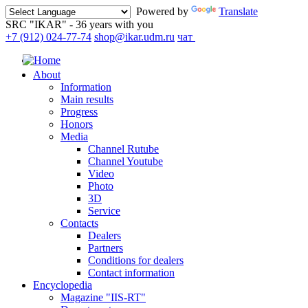
Powered by
Translate
SRC "IKAR" - 36 years with you
+7 (912) 024-77-74
shop@ikar.udm.ru
чат
About
Information
Main results
Progress
Honors
Media
Channel Rutube
Channel Youtube
Video
Photo
3D
Service
Contacts
Dealers
Partners
Conditions for dealers
Contact information
Encyclopedia
Magazine "IIS-RT"