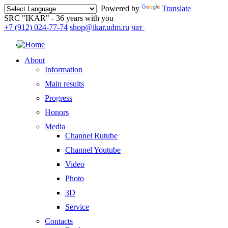
Powered by
Translate
SRC "IKAR" - 36 years with you
+7 (912) 024-77-74
shop@ikar.udm.ru
чат
About
Information
Main results
Progress
Honors
Media
Channel Rutube
Channel Youtube
Video
Photo
3D
Service
Contacts