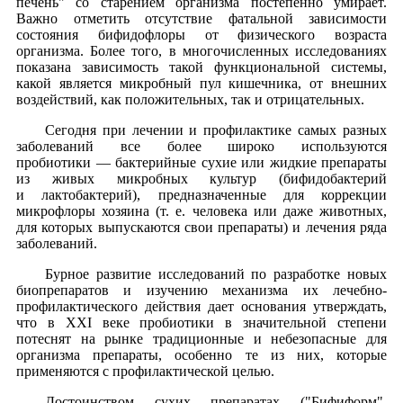
печень" со старением организма постепенно умирает.
Важно отметить отсутствие фатальной зависимости
состояния бифидофлоры от физического возраста
организма. Более того, в многочисленных исследованиях
показана зависимость такой функциональной системы,
какой является микробный пул кишечника, от внешних
воздействий, как положительных, так и отрицательных.
Сегодня при лечении и профилактике самых разных
заболеваний все более широко используются
пробиотики — бактерийные сухие или жидкие препараты
из живых микробных культур (бифидобактерий
и лактобактерий), предназначенные для коррекции
микрофлоры хозяина (т. е. человека или даже животных,
для которых выпускаются свои препараты) и лечения ряда
заболеваний.
Бурное развитие исследований по разработке новых
биопрепаратов и изучению механизма их лечебно-
профилактического действия дает основания утверждать,
что в XXI веке пробиотики в значительной степени
потеснят на рынке традиционные и небезопасные для
организма препараты, особенно те из них, которые
применяются с профилактической целью.
Достоинством сухих препаратах ("Бифиформ",