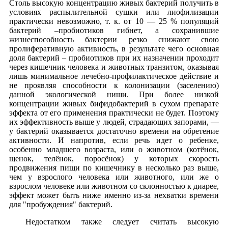
Столь высокую концентрацию живых бактерий получить в
условиях распылительной сушки или лиофилизации
практически невозможно, т. к. от 10 — 25 % популяций
бактерий –пробиотиков гибнет, а сохранившие
жизнеспособность бактерии резко снижают свою
пролиферативную активность, в результате чего основная
доля бактерий – пробиотиков при их назначении проходит
через кишечник человека и животных транзитом, оказывая
лишь минимальное лечебно-профилактическое действие и
не проявляя способности к колонизации (заселению)
данной экологической ниши. При более низкой
концентрации живых бифидобактерий в сухом препарате
эффекта от его применения практически не будет. Поэтому
их эффективность выше у людей, страдающих запорами, —
у бактерий оказывается достаточно времени на обретение
активности. И напротив, если речь идет о ребенке,
особенно младшего возраста, или о животном (котёнок,
щенок, телёнок, поросёнок) у которых скорость
продвижения пищи по кишечнику в несколько раз выше,
чем у взрослого человека или животного, или же о
взрослом человеке или животном со склонностью к диарее,
эффект может быть ниже именно из-за нехватки времени
для "пробуждения" бактерий.
Недостатком также следует считать высокую