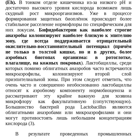
(Eh).
В тонком отделе кишечника из-за низкого рН и
достаточно высокого уровня кислорода возможен лишь
скудный рост микроорганизмов. Уже в процессе
формирования защитных биоплёнок происходит более
стабильное расселение нормофлоры по специфическим для
них локусам.
Бифидобактерии как наиболее строгие
анаэробы колонизируют наиболее близкую к эпителию
зону, где всегда поддерживается отрицательный
окислительно-восстановительный потенциал (причём
не только в толстой кишке, но и в других, более
аэробных биотопах организма: в ротоглотке,
влагалище, на кожных покровах
). Лактобациллы, среди
которых помимо облигатных анаэробов часто встречаются
микроаэрофилы, колонизируют второй слой
приэпителиальной зоны. При этом следует отметить, что
очень часто и совершенно необоснованно лактобациллы
относят к аэробному компоненту нормобиоценоза и
рассматривают эту крайне важную для хозяина
микрофлору как факультативную (сопутствующую).
Большинство бактерий рода Lactobacillus являются
облигатными анаэробами или микроаэрофилами и они
могут противостоять лишь небольшим концентрациям
кислорода (3).
В результате проведенных промышленных