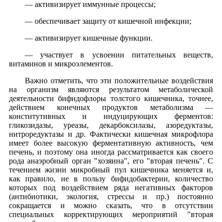
— активизирует иммунные процессы;
— обеспечивает защиту от кишечной инфекции;
— активизирует кишечные функции.
— участвует в усвоении питательных веществ,
витаминов и микроэлементов.
Важно отметить, что эти положительные воздействия
на организм являются результатом метаболической
деятельности бифидофлоры толстого кишечника, точнее,
действием конечных продуктов метаболизма —
конститутивных и индуцирующих ферментов:
гликозидазы, уреазы, декарбоксилазы, азоредуктазы,
нитроредуктазы и др. Фактически кишечная микрофлора
имеет более высокую ферментативную активность, чем
печень, и поэтому она иногда рассматривается как своего
рода анаэробный орган "хозяина", его "вторая печень". С
течением жизни микробный пул кишечника меняется и,
как правило, не в пользу бифидобактерии, количество
которых под воздействием ряда негативных факторов
(антибиотики, экология, стрессы и пр.) постоянно
сокращается и можно сказать, что в отсутствии
специальных корректирующих мероприятий "вторая