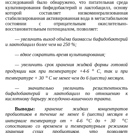
исследований было обнаружено, что питательная среда
культивирования бифидобактерий и лактобацилл, основу
которой составляет низкоминерализованная
стабилизированная активированная вода в метастабильном
состоянии с отрицательным окислительно-
восстановительным потенциалом, позволяет:
—
увеличить выход объёма биомассы бифидобактерий
и лактобацилл более чем на 250 %;
— вдвое сократить время культивирования;
— увеличить срок хранения жидкой формы готовой
о
продукции как при температуре +4-6
С, так и при
о
температуре + 30
С не менее чем до 6 (шести) месяцев.
— значительно увеличить резистентность
бифидобактерий и лактобацилл по отношению к
кислотному барьеру желудочно-кишечного тракта.
Выводы:
хранение жидких концентратов
пробиотиков в течение не менее 6 (шести) месяцев в
о
о
интервале температур от + 4-6
С до + 30
С
сопоставимо со временем и температурным режимом
хранения сухих пробиотиков, что позволяет