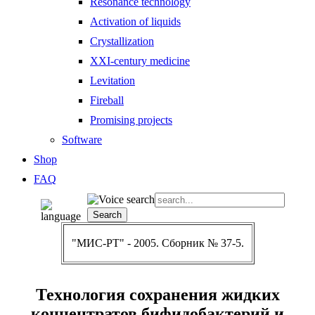
Resonance technology
Activation of liquids
Crystallization
XXI-century medicine
Levitation
Fireball
Promising projects
Software
Shop
FAQ
"МИС-РТ" - 2005. Сборник № 37-5.
Технология сохранения жидких
концентратов бифидобактерий и