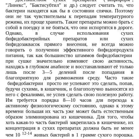
"Линекс", "Бактисубтил" и др.) следует считать то, что
бактерии находятся как бы в состоянии спячки. Поэтому
они не так чувствительны к перепадам температурного
режима, их проще хранить. Такие препараты можно брать с
собой в поездку и не бояться, что они испортятся в дороге.
Однако, в случае использования сухих
бифидобактерийных препаратов или сухих
бифидозаквасок прямого внесения, не всегда можно
говорить о получении эффективного бифидопродукта
питания, так как большинство штаммов бифидобактерии
при сушке значительно изменяют свою активность,
находясь в глубоком анабиозе и восстанавливают её только
лишь после 3—5 делений после попадания в
благоприятную для размножения среду. Часто такие
бифидобактерии просто не успевают это сделать, попав,
будучи сухими, в кишечник, и благополучно выносятся из
него с фекалиями, не успев сделать свою полезную работу.
Им требуется порядка 8—10 часов для перехода к
активному физиологическому состоянию, однако к этому
времени большая их часть уже может быть естественным
образом элиминирована из кишечника. Для того, чтобы
хоть какая-то часть бактерий закрепилась в кишечнике, их
концентрация в сухих препаратах должна быть не менее
12-14
чем 10
живых бактерий в 1 грамме сухого порошка.