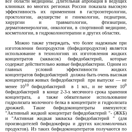
все области медицины. Длительная апробация в ведущих
клиниках во многих регионах России показала высокую
эффективность их применения в гастроэнтерологии,
проктологии, акушерстве и гинекологии, педиатрии,
хирургии и травматологии, фтизиатрии,
дерматовенерологии, онкологии, в спортивной медицине,
косметологии, в гидроколонотерапии и других областях.
Можно также утверждать, что более надежным при
изготовлении биопродуктов (бифидопродуктов) является
использование в технологиях их изготовления жидких
концентратов (заквасок) бифидобактерий, которые
содержат действительно живые бифидобактерии. Одним из
главных условий эффективности жидких
концентратов бифидобактерий должна быть очень высокая
концентрация живых бифидобактерий при выпуске — не
10
9
менее 10
бифидобактерий в 1 мл., и не менее 10
бифидобактерий в конце 2-3-х месячного срока хранения
концентрата, а также обязательное использование
гидролизата молочного белка в концентрате и гидролизата
дрожжей. Такие бифидоконцентраты именуются:
"Активный жидкий концентрат бифидобактерий "- (ЖКБ)
и "Активная жидкая закваска бифидобактерий " (для
производителей бифидокефира и других кисломолочных
продуктов). Из таких бифидоконцентратов получаются по