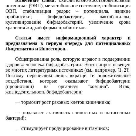
Ключевые слова:
окислительно-восстановительный
потенциал (ОВП), метастабильное состояние, стабилизация
ОВП, стабилизация редокс – потенциала, жидкие
пробиотики, бифидобактерии, лактобациллы,
культивирование бифидобактерий, увеличение срока
хранения жидкой формы пробиотиков
Статья имеет информационный характер и
предназначена в первую очередь для потенциальных
Лицензиатов и Инвесторов.
Общепризнанна роль, которую играют в поддержании
здоровья человека бифидобактерии. Этот вопрос освещен
во многих литературных источниках (см., например, [1, 2]).
Поэтому перечислим лишь вкратце те положительные
воздействия, которые оказывают бифидобактерии
(пробиотики) на организм "хозяина". Итак,
жизнедеятельность бифидобактерии:
— тормозит рост раковых клеток кишечника;
— подавляет активность гнилостных и патогенных
бактерий;
— стимулирует продуцирование витаминов;