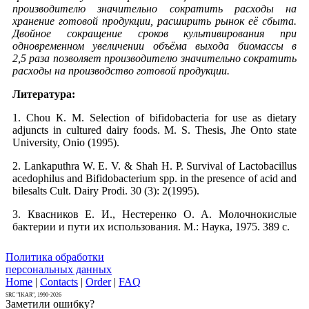
производителю значительно сократить расходы на
хранение готовой продукции, расширить рынок её сбыта.
Двойное сокращение сроков культивирования при
одновременном увеличении объёма выхода биомассы в
2,5 раза позволяет производителю значительно сократить
расходы на производство готовой продукции.
Литература:
1. Chou К. М. Selection of bifidobacteria for use as dietary
adjuncts in cultured dairy foods. M. S. Thesis, Jhe Onto state
University, Onio (1995).
2. Lankaputhra W. E. V. & Shah H. P. Survival of Lactobacillus
acedophilus and Bifidobacterium spp. in the presence of acid and
bilesalts Cult. Dairy Prodi. 30 (3): 2(1995).
3. Квасников Е. И., Нестеренко О. А. Молочнокислые
бактерии и пути их использования. М.: Наука, 1975. 389 с.
Политика обработки
персональных данных
Home
|
Contacts
|
Order
|
FAQ
SRC "IKAR", 1990-2026
Заметили ошибку?