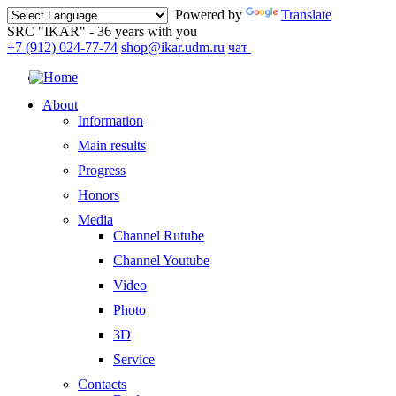
Powered by
Translate
SRC "IKAR" - 36 years with you
+7 (912) 024-77-74
shop@ikar.udm.ru
чат
About
Information
Main results
Progress
Honors
Media
Channel Rutube
Channel Youtube
Video
Photo
3D
Service
Contacts