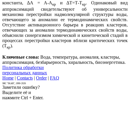
константа, ∆А = А-А
и ∆Т=Т-Т
. Одинаковый вид
кр
кр
аппроксимаций свидетельствуют об универсальности
механизма перестройки надмолекулярной структуры воды,
отвечающего за аномалии ее термодинамических свойств.
Отсутствие активационного барьера в реакциях кластеров,
отвечающих за аномалии термодинамических свойств воды,
объяснили синергизмом химической и кинетической стадий в
процессах перестройки кластеров вблизи критических точек
(Т
).
кр
Ключевые слова:
Вода, температура, аномалия, кластеры,
аппроксимация, безбарьерность, хиральность, биоэнергетика.
Политика обработки
персональных данных
Home
|
Contacts
|
Order
|
FAQ
SRC "IKAR", 1990-2026
Заметили ошибку?
Выделите её и
нажмите Ctrl + Enter.