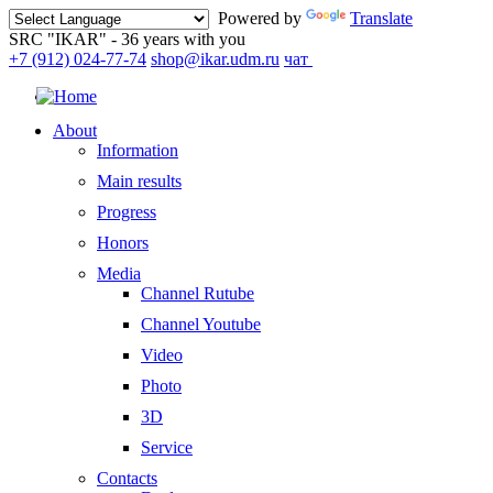
Powered by
Translate
SRC "IKAR" - 36 years with you
+7 (912) 024-77-74
shop@ikar.udm.ru
чат
About
Information
Main results
Progress
Honors
Media
Channel Rutube
Channel Youtube
Video
Photo
3D
Service
Contacts