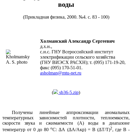
воды
(Прикладная физика, 2000. №4. с. 83 - 100)
Холманский Александр Сергеевич
д.х.н.,
с.н.с. ГНУ Всероссийский институт
электрификации сельского хозяйства
(ГНУ ВИЭСХ РАСХН); т. (095) 171-19-20,
факс (095) 170-51-01.
asholman@mtu-net.ru
(
sb36-5.zip
)
Получены линейные аппроксимации аномальных
температурных зависимостей плотности, теплоемкости,
скорости звука и сжимаемости (А) воды в диапазоне
о
2
температур от 0 до 80
С: ∆А (∆А/Акр) = В (∆Т/Т)
, где В -