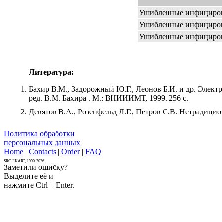
Ушибленные инфициров
Ушибленные инфициров
Ушибленные инфициров
Литература:
Бахир В.М., Задорожный Ю.Г., Леонов Б.И. и др. Элект
ред. В.М. Бахира . М.: ВНИИИМТ, 1999. 256 с.
Девятов В.А., Розенфельд Л.Г., Петров С.В. Нетрадицио
Политика обработки
персональных данных
Home
|
Contacts
|
Order
|
FAQ
SRC "IKAR", 1990-2026
Заметили ошибку?
Выделите её и
нажмите Ctrl + Enter.