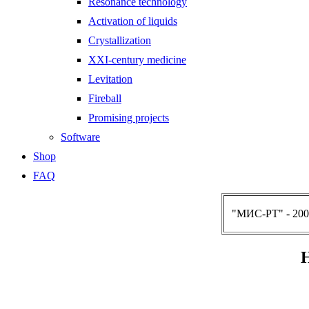
Resonance technology
Activation of liquids
Crystallization
XXI-century medicine
Levitation
Fireball
Promising projects
Software
Shop
FAQ
"МИС-РТ" - 200