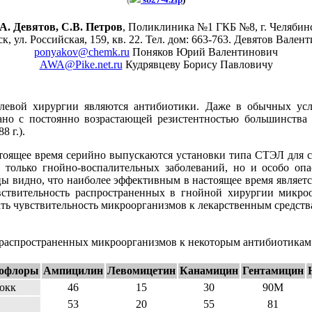
А. Девятов, С.В. Петров
, Поликлиника №1 ГКБ №8, г. Челябин
ск, ул. Российская, 159, кв. 22. Тел. дом: 663-763. Девятов Вале
ponyakov@chemk.ru
Поняков Юрий Валентинович
AWA@Pike.net.ru
Кудрявцеву Борису Павловичу
олевой хирургии являются антибиотики. Даже в обычных усл
язано с постоянно возрастающей резистентностью большинств
 г.).
тоящее время серийно выпускаются установки типа СТЭЛ для си
только гнойно-воспалительных заболеваний, но и особо опасн
ицы видно, что наиболее эффективным в настоящее время являет
ствительность распространенных в гнойной хирургии микроо
ть чувствительность микроорганизмов к лекарственным средств
распространенных микроорганизмов к некоторым антибиотикам и
рофлоры
Ампицилин
Левомицетин
Канамицин
Гентамицин
окк
46
15
30
90M
53
20
55
81