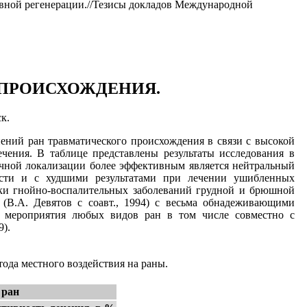
ивной регенерации.//Тезисы докладов Международной
 ПРОИСХОЖДЕНИЯ.
к.
ений ран травматического происхождения в связи с высокой
чения. В таблице представлены результаты исследования в
чной локализации более эффективным является нейтральный
сти и с худшими результатами при лечении ушибленных
ки гнойно-воспалительных заболеваний грудной и брюшной
(В.А. Девятов с соавт., 1994) с весьма обнадеживающими
ие мероприятия любых видов ран в том числе совместно с
9).
тода местного воздействия на раны.
 ран