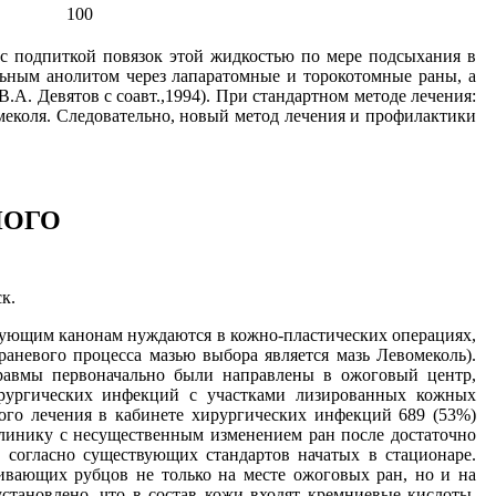
100
с подпиткой повязок этой жидкостью по мере подсыхания в
ьным анолитом через лапаратомные и торокотомные раны, а
А. Девятов с соавт.,1994). При стандартном методе лечения:
еколя. Следовательно, новый метод лечения и профилактики
НОГО
к.
ствующим канонам нуждаются в кожно-пластических операциях,
раневого процесса мазью выбора является мазь Левомеколь).
травмы первоначально были направлены в ожоговый центр,
ирургических инфекций с участками лизированных кожных
ого лечения в кабинете хирургических инфекций 689 (53%)
линику с несущественным изменением ран после достаточно
 согласно существующих стандартов начатых в стационаре.
ивающих рубцов не только на месте ожоговых ран, но и на
тановлено, что в состав кожи входят кремниевые кислоты,