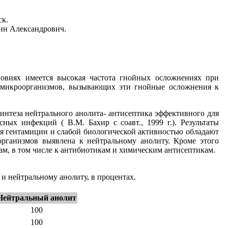
ск.
нтин Александрович.
овиях имеется высокая частота гнойных осложнениях при
а микроорганизмов, вызывающих эти гнойные осложнения к
нтеза нейтрального анолита- антисептика эффективного для
ых инфекций ( В.М. Бахир с соавт., 1999 г.). Результаты
ся гентамицин и слабой биологической активностью обладают
рганизмов выявлена к нейтральному анолиту. Кроме этого
ам, в том числе к антибиотикам и химическим антисептикам.
 нейтральному анолиту, в процентах.
Нейтральный анолит
100
100