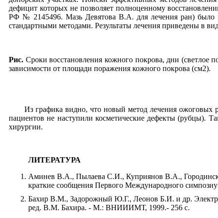
дефицит которых не позволяет полноценному восстановлени
РФ № 2145496. Мазь Девятова В.А. для лечения ран) было 
стандартными методами. Результаты лечения приведены в вид
Рис.
Сроки восстановления кожного покрова, дни (светлое по
зависимости от площади поражения кожного покрова (см2).
Из графика видно, что новый метод лечения ожоговых р
пациентов не наступили косметические дефекты (рубцы). Та
хирургии.
ЛИТЕРАТУРА
Аминев В.А., Пылаева С.И., Куприянов В.А., Городинск
краткие сообщения Первого Международного симпозиума.
Бахир В.М., Задорожный Ю.Г., Леонов Б.И. и др. Элект
ред. В.М. Бахира. - М.: ВНИИИМТ, 1999.- 256 с.