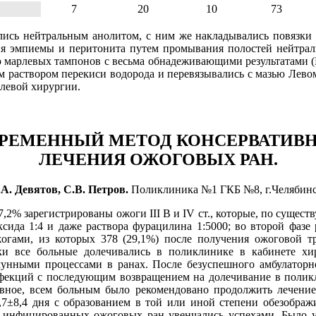
7
20
10
73
ись нейтральным анолитом, с ним же накладывались повязки 
я эмпиемы и перитонита путем промывания полостей нейтрал
марлевых тампонов с весьма обнадеживающими результатами (В.
 раствором перекиси водорода и перевязывались с мазью Левом
левой хирургии.
РЕМЕННЫЙ МЕТОД КОНСЕРВАТИВ
ЛЕЧЕНИЯ ОЖОГОВЫХ РАН.
.А. Девятов, С.В. Петров.
Поликлиника №1 ГКБ №8, г.Челябинс
,2% зарегистрированы ожоги III B и IV ст., которые, по суще
ида 1:4 и даже раствора фурацилина 1:5000; во второй фазе 
ожогами, из которых 378 (29,1%) после получения ожоговой 
ски все больные долечивались в поликлинике в кабинете х
мунными процессами в ранах. После безуспешного амбулаторн
фекций с последующим возвращением на долечивание в полик
авное, всем больным было рекомендовано продолжить лечение
,7±8,4 дня с образованием в той или иной степени обезображ
 инфицированных ожоговых ран увенчались успехами. Было ус