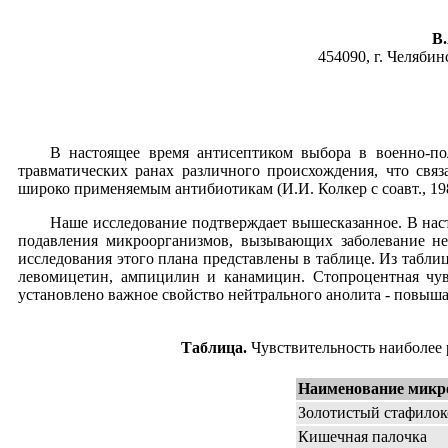
В.
454090, г. Челябин
В настоящее время антисептиком выбора в военно-п
травматических ранах различного происхождения, что св
широко применяемым антибиотикам (И.И. Колкер с соавт., 1988
Наше исследование подтверждает вышесказанное. В нас
подавления микроорганизмов, вызывающих заболевание не 
исследования этого плана представлены в таблице. Из табл
левомицетин, ампицилин и канамицин. Стопроцентная чув
установлено важное свойство нейтрального анолита - повыша
Таблица.
Чувствительность наиболее 
Наименование мик
Золотистый стафилок
Кишечная палочка