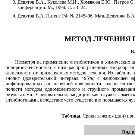
Девятов В.А., Куколева М.И., Хомякова Е.Ю., Петров 
конференции. М., 1994. С. 23- 24.
Девятов В.А. Патент РФ № 2145496. Мазь Девятова В.А.
МЕТОД ЛЕЧЕНИЯ 
В
Несмотря на применение антибиотиков и химических ан
полирезистентностью к ним распространенных микрооргани
зависимости от применяемых методов лечения. Из таблицы
анолит (доверительный интервал >95%) с наибольшей 
инфицированных ран передней поверхности голени соотвн
полости методом одномоментного и струйного промывания
результатами. Следовательно, медицинская служба армей
антибиотиками, вследствие чего существенно повышается чувс
Таблица.
Сроки лечения (дни) при 
Вид р