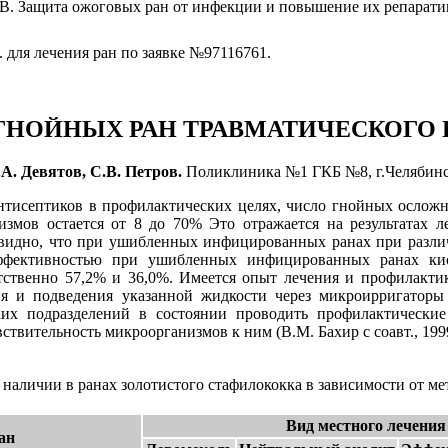
С.В. Защита ожоговых ран от инфекции и повышение их репарат
 для лечения ран по заявке №97116761.
ГНОЙНЫХ РАН ТРАВМАТИЧЕСКОГО
.А. Девятов, С.В. Петров.
Поликлиника №1 ГКБ №8, г.Челябинс
тисептиков в профилактических целях, число гнойных осложн
змов остается от 8 до 70% Это отражается на результатах ле
 видно, что при ушибленных инфицированных ранах при разли
эффективностью при ушибленных инфицированных ранах ки
тственно 57,2% и 36,0%. Имеется опыт лечения и профилакти
 и подведения указанной жидкости через микроирригаторы 
ских подразделений в состоянии проводить профилактическ
твительность микроорганизмов к ним (В.М. Бахир с соавт., 199
наличии в ранах золотистого стафилококка в зависимости от ме
Вид местного лечения
ан