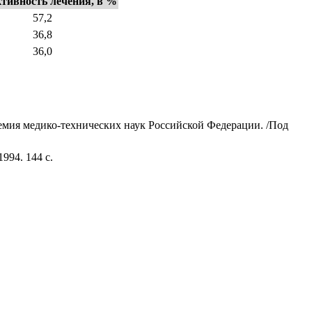
тивность лечения, в %
57,2
36,8
36,0
демия медико-технических наук Российской Федерации. /Под
994. 144 с.