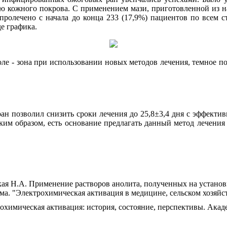
ю кожного покрова. С применением мази, приготовленной из на
пролечено с начала до конца 233 (17,9%) пациентов по всем 
е графика.
ле - зона при использовании новых методов лечения, темное по
ан позволил снизить сроки лечения до 25,8±3,4 дня с эффекти
ким образом, есть основание предлагать данный метод лечения 
ая Н.А. Применение растворов анолита, полученных на установк
 "Электрохимическая активация в медицине, сельском хозяйств
рохимическая активация: история, состояние, перспективы. Ака