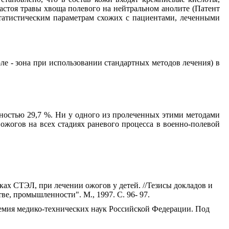
стоя травы хвоща полевого на нейтральном анолите (Патент
статистическим параметрам схожих с пациентами, леченными
ле - зона при использовании стандартных методов лечения) в
вностью 29,7 %. Ни у одного из пролеченных этими методами
ожогов на всех стадиях раневого процесса в военно-полевой
ах СТЭЛ, при лечении ожогов у детей. //Тезисы докладов и
е, промышленности". М., 1997. С. 96- 97.
демия медико-технических наук Российской Федерации. Под