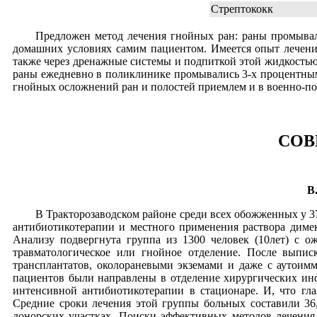
Стрептококк
Предложен метод лечения гнойных ран: раны промывал
домашних условиях самим пациентом. Имеется опыт лечени
также через дренажные системы и подпиткой этой жидкостью 
раны ежедневно в поликлинике промывались 3-х процентным
гнойных осложнений ран и полостей приемлем и в военно-по
СОВ
В
В Тракторозаводском районе среди всех обожженных у 37
антибиотикотерапии и местного применения раствора димекс
Анализу подвергнута группа из 1300 человек (10лет) с 
травматологическое или гнойное отделение. После выпи
трансплантатов, околораневыми экземами и даже с аутоим
пациентов были направлены в отделение хирургических ин
интенсивной антибиотикотерапии в стационаре. И, что гл
Средние сроки лечения этой группы больных составили 36
донорских участках. Поиски эффективных методов лечения