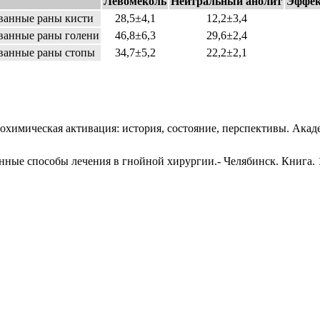
Левомеколь
Нейтральный анолит
Эффек
анные раны кисти
28,5±4,1
12,2±3,4
анные раны голени
46,8±6,3
29,6±2,4
анные раны стопы
34,7±5,2
22,2±2,1
рохимическая активация: история, состояние, перспективы. Ака
нные способы лечения в гнойной хирургии.- Челябинск. Книга. 1