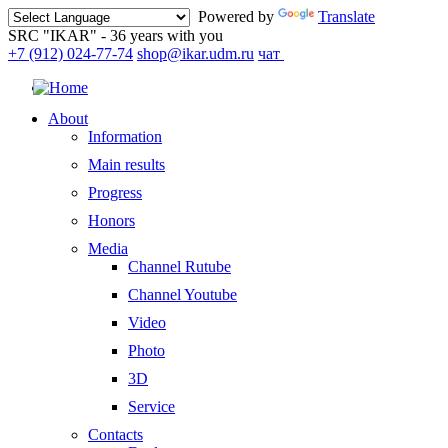
Powered by
Translate
SRC "IKAR" - 36 years with you
+7 (912) 024-77-74
shop@ikar.udm.ru
чат
About
Information
Main results
Progress
Honors
Media
Channel Rutube
Channel Youtube
Video
Photo
3D
Service
Contacts