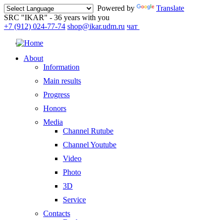
Powered by
Translate
SRC "IKAR" - 36 years with you
+7 (912) 024-77-74
shop@ikar.udm.ru
чат
About
Information
Main results
Progress
Honors
Media
Channel Rutube
Channel Youtube
Video
Photo
3D
Service
Contacts