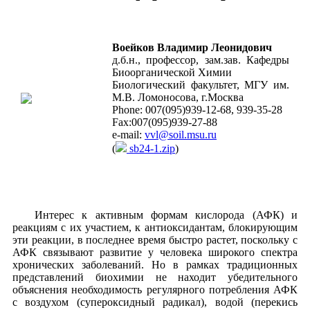
Воейков Владимир Леонидович
д.б.н., профессор, зам.зав. Кафедры
Биоорганической Химии
Биологический факультет, МГУ им.
М.В. Ломоносова, г.Москва
Phone: 007(095)939-12-68, 939-35-28
Fax:007(095)939-27-88
e-mail:
vvl@soil.msu.ru
(
sb24-1.zip
)
Интерес к активным формам кислорода (АФК) и
реакциям с их участием, к антиоксидантам, блокирующим
эти реакции, в последнее время быстро растет, поскольку с
АФК связывают развитие у человека широкого спектра
хронических заболеваний. Но в рамках традиционных
представлений биохимии не находит убедительного
объяснения необходимость регулярного потребления АФК
с воздухом (супероксидный радикал), водой (перекись