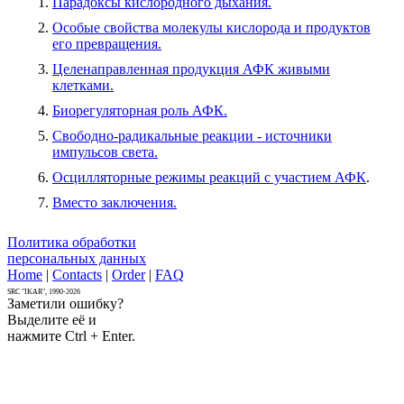
Парадоксы кислородного дыхания.
Особые свойства молекулы кислорода и продуктов
его превращения.
Целенаправленная продукция АФК живыми
клетками.
Биорегуляторная роль АФК.
Свободно-радикальные реакции - источники
импульсов света.
Осцилляторные режимы реакций с участием АФК
.
Вместо заключения.
Политика обработки
персональных данных
Home
|
Contacts
|
Order
|
FAQ
SRC "IKAR", 1990-2026
Заметили ошибку?
Выделите её и
нажмите Ctrl + Enter.