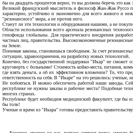
бы на двадцать процентов верно, то вы должны беречь это как
Великий французский мыслитель и философ Жан-Жак Руссо при
характерно, устойчиво и экономично для всего живого и не
"резонансного" мира, а не против него.
Станут ли эти технологии и оборудования нашими, а не покупны
Области использования всего арсенала резонансных технолог
генофонда глобальны. Для практического внедрения разрабо
частных лиц, правительства. Высокоэкономичные резонансные 
на Земле.
Понимая законы, становишься свободным. За счет резонансн
ситуации, здравоохранения, на разработку новых технологий.
Конечно, без государственной поддержки "Икар" не сможет о
круговерть с больными! Стоимость койко-места, питания, ком
где взять деньги, а об их эффективном вложении? То, что п
ответственность на себя. В "Икаре" на это решились: ученые, 
Не побояться. И можно обеспечить работой наши заводы. Сей
республике не нужны заказы и рабочие места? Подобные техн
многих странах.
Республике будет необходим медицинский факультет, где бы и
бы толк!
Ученые и врачи из "Икара" готовы предоставить правительств
Конечно, многие из нас, потуже затянув пояса, смогли б