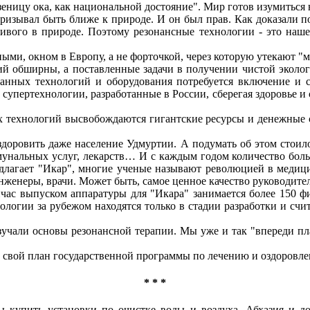
 зеницу ока, как национальной достояние". Мир готов изумитьс
зывал быть ближе к природе. И он был прав. Как доказали по
живого в природе. Поэтому резонансные технологии - это наше
ми, окном в Европу, а не форточкой, через которую утекают "моз
ий обширны, а поставленные задачи в получении чистой эколо
танных технологий и оборудования потребуется включение и 
супертехнологии, разработанные в России, сберегая здоровье и
ых технологий высвобождаются гигантские ресурсы и денежные 
здоровить даже население Удмуртии. А подумать об этом стоило
мунальных услуг, лекарств… И с каждым годом количество больн
редлагает "Икар", многие ученые называют революцией в медиц
инженеры, врачи. Может быть, самое ценное качество руководител
час выпуском аппаратуры для "Икара" занимается более 150 ф
ологии за рубежом находятся только в стадии разработки и сч
зучали основы резонансной терапии. Мы уже и так "впереди пл
у свой план государственной программы по лечению и оздоровл
* * *
ы купить установки по очистке воды и воздуха. Абхазия и до