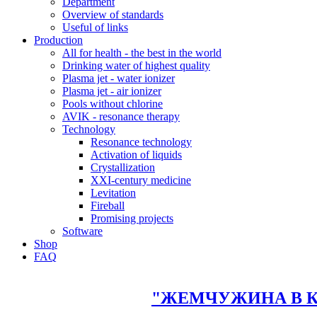
Department
Overview of standards
Useful of links
Production
All for health - the best in the world
Drinking water of highest quality
Plasma jet - water ionizer
Plasma jet - air ionizer
Pools without chlorine
AVIK - resonance therapy
Technology
Resonance technology
Activation of liquids
Crystallization
XXI-century medicine
Levitation
Fireball
Promising projects
Software
Shop
FAQ
"ЖЕМЧУЖИНА В 