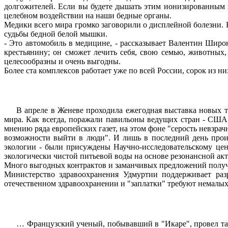
долгожителей. Если вы будете дышать этим ионизированным во
целебном воздействии на наши бедные органы.
Медики всего мира громко заговорили о дисплейной болезни. 
судьбы бедной белой мышки.
- Это автомобиль в медицине, - рассказывает Валентин Широн
крестьянину; он сможет лечить себя, свою семью, животных,
целесообразны и очень выгодны.
Более ста комплексов работает уже по всей России, сорок из ни
В апреле в Женеве проходила ежегодная выставка новых т
мира. Как всегда, поражали павильоны ведущих стран - США,
мнению ряда европейских газет, на этом фоне "серость невзр
возможности выйти в люди". И лишь в последний день произ
экологии - были присуждены Научно-исследовательскому цен
экологически чистой питьевой воды на основе резонансной а
Много выгодных контрактов и заманчивых предложений получил
Министерство здравоохранения Удмуртии поддерживает раз
отечественном здравоохранении и "заплатки" требуют немалых
… Французский ученый, побывавший в "Икаре", провел там 