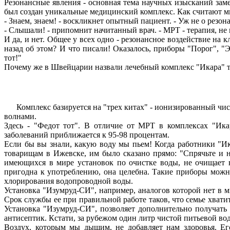
Резонансные явления - основная тема научных изысканий заме
был создан уникальные медицинский комплекс. Как считают мно
- Знаем, знаем! - воскликнет опытный пациент. - Уж не о резон
- Слышали! - припомнит начитанный врач. - МРТ - терапия, не 
И да, и нет. Общее у всех одно - резонансное воздействие на
назад об этом? И что писали! Оказалось, приборы "Порог", 
тот!"
Почему же в Швейцарии назвали лечебный комплекс "Икара" 
Комплекс базируется на "трех китах" - ионизированный чи
волнами.
Здесь - "Федот тот". В отличие от МРТ в комплексах "Ик
заболеваний приближается к 95-98 процентам.
Если бы вы знали, какую воду мы пьем! Когда работники "Ик
товарищам в Ижевске, им было сказано прямо: "Спрячьте и 
имеющихся в мире установок по очистке воды, не очищает в
пригодна к употреблению, она целебна. Такие приборы можн
хлорирования водопроводной воды.
Установка "Изумруд-СИ", например, аналогов которой нет в 
Срок службы ее при правильной работе таков, что семье хвати
Установка "Изумруд-СИ", позволяет дополнительно получать
антисептик. Кстати, за рубежом один литр чистой питьевой вод
Воздух, которым мы дышим, не добавляет нам здоровья. Е