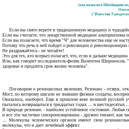
(так назвали в Швейцарии ме
Ольга
("Известия Удмуртско
Если вы свято верите в традиционную медицину и чудодейс
Если вы считаете, что лекарственной медицине альтернативы н
Если вы полагаете, что время "Ч" для человечества еще не нас
Потому что речь в ней пойдет о революции и революционерах 
Не раздражайтесь - не читайте!
Это для тех, кто всерьез полагает, что, если и дальше медицин
Или, как говорит исследователь-физик Валентин Широносов, "
здоровье и продлить срок жизни человека".
Поговорим о резонансных явлениях. Резонанс - отзвук, о
Мост, по которому шагали не знавшие физики солдаты, восприня
Оказалось, наоборот. Еще в прошлом веке великий русский у
пытались возвращаться в тридцатых годах … в шестидесятых 
В природе резонанс - наиболее устойчивое состояние. Любая си
и все эти частички синхронизированы - дружно тикают, как ч
… Молекулы человеческих органов имеют свои резонансные 
молекулы, что и дает лечебный эффект.