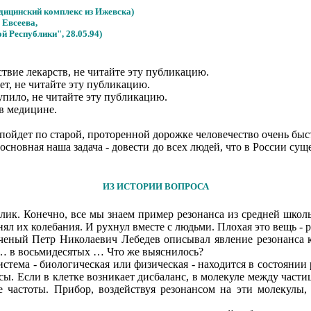
дицинский комплекс из Ижевска)
 Евсеева,
й Республики", 28.05.94)
твие лекарств, не читайте эту публикацию.
ет, не читайте эту публикацию.
тупило, не читайте эту публикацию.
в медицине.
а пойдет по старой, проторенной дорожке человечество очень быс
основная наша задача - довести до всех людей, что в России су
ИЗ ИСТОРИИ ВОПРОСА
тклик. Конечно, все мы знаем пример резонанса из средней шк
л их колебания. И рухнул вместе с людьми. Плохая это вещь - р
ченый Петр Николаевич Лебедев описывал явление резонанса к
.… в восьмидесятых … Что же выяснилось?
стема - биологическая или физическая - находится в состоянии 
асы. Если в клетке возникает дисбаланс, в молекуле между част
частоты. Прибор, воздействуя резонансом на эти молекулы,