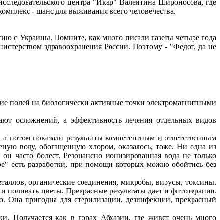
-исследовательского центра "Икар" Валентина Широносова, где
комплекс - шанс для выживания всего человечества.
ртию с Украины. Помните, как много писали газеты четыре года
истерством здравоохранения России. Поэтому - "Федот, да не
твие полей на биологически активные точки электромагнитными
ают осложнений, а эффективность лечения отдельных видов
, а потом показали результаты компетентным и ответственным
ную воду, обогащенную хлором, оказалось, тоже. Ни одна из
он часто болеет. Резонансно ионизированная вода не только
е" есть разработки, при помощи которых можно обойтись без
таллов, органические соединения, микробы, вирусы, токсины.
 и поливать цветы. Прекрасные результаты дает и фитотерапия.
ю. Она пригодна для стерилизации, дезинфекции, прекрасный
. Получается как в горах Абхазии, где живет очень много