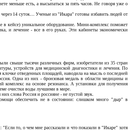
те меньше есть, а высыпаться за пять часов. Не говоря уже о
 через 14 суток… Ученые из "Икара" готовы избавить людей от
аже в кейсе) уникальное оборудование. Мини-комплекс поможет
ка, и лечение - все в его руках. Эти кабинеты экономически
были свыше тысячи различных фирм, изобретатели из 35 стран
атуры, устройств для медицинской диагностики и лечения. По
м клочке отведенных площадей, наводила на мысль о последней
ссия. Одна из них - бронзовая медаль в области медицины и
й комплекс на основе резонанса. А установки для получения
еме очистки воды лучшими в мире.
их слова Россия и россияне - не пустой звук.
помощи обеспечить не в состоянии: слишком много "дыр" в
"Если то, о чем мне рассказали и что показали в "Икаре" хотя