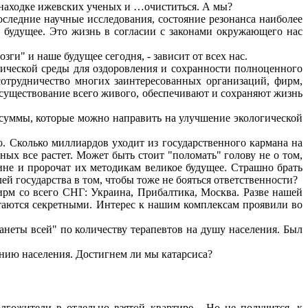
я находке ижевских ученых и …очиститься. А мы?
следние научные исследования, состояние резонанса наиболее
 будущее. Это жизнь в согласии с законами окружающего нас
ги" и наше будущее сегодня, - зависит от всех нас.
гической среды для оздоровления и сохранности полноценного
сотрудничество многих заинтересованных организаций, фирм,
 существование всего живого, обеспечивают и сохраняют жизнь
суммы, которые можно направить на улучшение экологической
. Сколько миллиардов уходит из государственного кармана на
ых все растет. Может быть стоит "поломать" голову не о том,
ине и пророчат их методикам великое будущее. Страшно брать
ей государства в том, чтобы тоже не бояться ответственности?
ирм со всего СНГ: Украина, Прибалтика, Москва. Разве нашей
итаются секретными. Интерес к нашим комплексам проявили во
анеты всей" по количеству терапевтов на душу населения. Был
ению населения. Достигнем ли мы катарсиса?
лгожители в отдельно взятой квартире... Но не получится, к