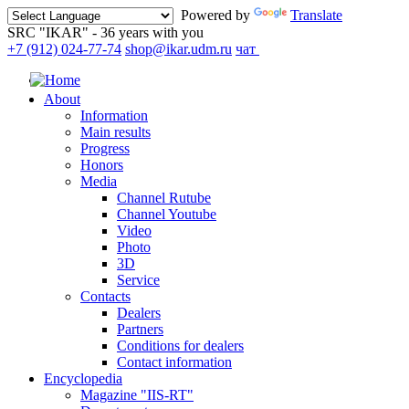
Powered by
Translate
SRC "IKAR" - 36 years with you
+7 (912) 024-77-74
shop@ikar.udm.ru
чат
About
Information
Main results
Progress
Honors
Media
Channel Rutube
Channel Youtube
Video
Photo
3D
Service
Contacts
Dealers
Partners
Conditions for dealers
Contact information
Encyclopedia
Magazine "IIS-RT"