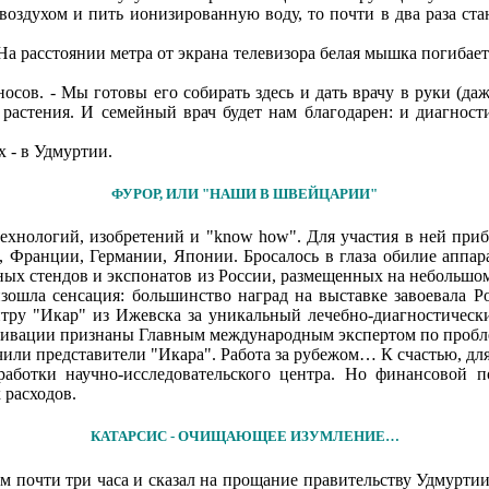
здухом и пить ионизированную воду, то почти в два раза стане
На расстоянии метра от экрана телевизора белая мышка погибает
осов. - Мы готовы его собирать здесь и дать врачу в руки (д
 растения. И семейный врач будет нам благодарен: и диагности
х - в Удмуртии.
ФУРОР, ИЛИ "НАШИ В ШВЕЙЦАРИИ"
ехнологий, изобретений и "know how". Для участия в ней при
 Франции, Германии, Японии. Бросалось в глаза обилие аппар
ачных стендов и экспонатов из России, размещенных на небольшо
ошла сенсация: большинство наград на выставке завоевала Ро
тру "Икар" из Ижевска за уникальный лечебно-диагностически
ктивации признаны Главным международным экспертом по пробл
и представители "Икара". Работа за рубежом… К счастью, для н
работки научно-исследовательского центра. Но финансовой 
 расходов.
КАТАРСИС - ОЧИЩАЮЩЕЕ ИЗУМЛЕНИЕ…
почти три часа и сказал на прощание правительству Удмуртии: 