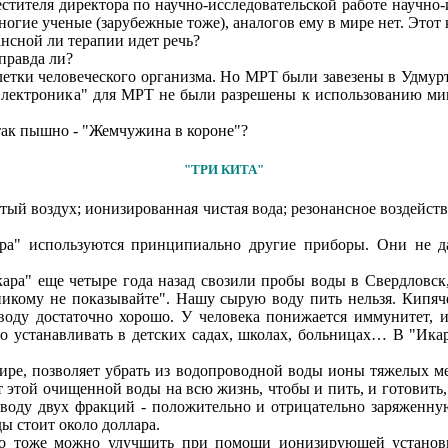
стителя директора по научно-исследовательской работе научно
гие ученые (зарубежные тоже), аналогов ему в мире нет. Этот 
ансной ли терапии идет речь?
правда ли?
 клетки человеческого организма. Но МРТ были завезены в Удму
"Электроника" для МРТ не были разрешены к использованию мин
так пышно - "Жемчужина в короне"?
"ТРИ КИТА"
стый воздух; ионизированная чистая вода; резонансное воздейс
ара" используются принципиально другие приборы. Они не д
ара" еще четыре года назад свозили пробы воды в Свердловск
никому не показывайте". Нашу сырую воду пить нельзя. Кипяче
оду достаточно хорошо. У человека понижается иммунитет, и 
о устанавливать в детских садах, школах, больницах… В "Икар
мире, позволяет убрать из водопроводной воды ионы тяжелых ме
т этой очищенной воды на всю жизнь, чтобы и пить, и готовить,
 воду двух фракций - положительно и отрицательно заряженну
ы стоит около доллара.
го тоже можно улучшить при помощи ионизирующей установки