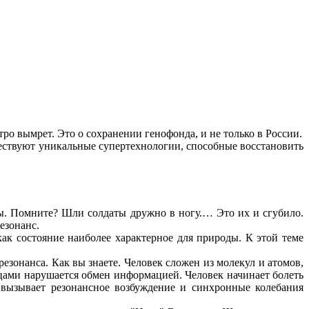
тро вымрет. Это о сохранении генофонда, и не только в России.
ществуют уникальные супертехнологии, способные восстановить
олы. Помните? Шли солдаты дружно в ногу.… Это их и сгубило.
езонанс.
ак состояние наиболее характерное для природы. К этой теме
резонанса. Как вы знаете. Человек сложен из молекул и атомов,
ицами нарушается обмен информацией. Человек начинает болеть
 вызывает резонансное возбуждение и синхронные колебания